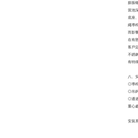
膨脹
當池深
底座
繩導桿
而影響
在有
客戶定
不銹鋼
有特
八、
◎導桿
◎吊鉤
◎通過
重心
安裝系統