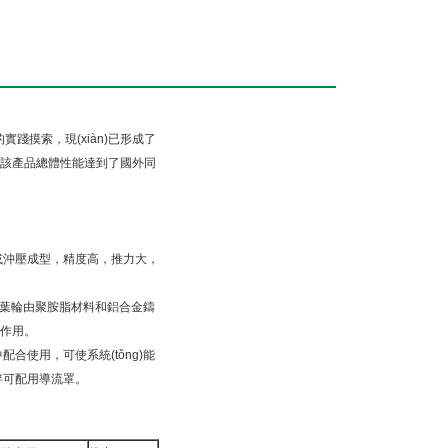
實踐摸索，現(xiàn)已形成了
，使得該產品總體性能達到了國外同
沖壓成型，精度高，推力大，
面積廣。葉輪由聚胺脂材料和鋁合金鑄
。
配合使用，可使系統(tǒng)能
配用導流罩。