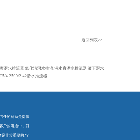
返回列表>>
廠潛水推流器
氧化溝潛水推流
污水廠潛水推流器
液下潛水
T5/4-2500/2-42潛水推流器
信任的關系是提供
溝通中，對
是非常重要的?？