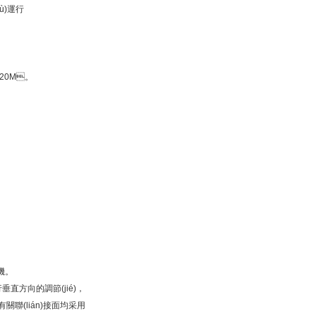
ù)運行
20M。
機。
方向的調節(jié)，
聯(lián)接面均采用