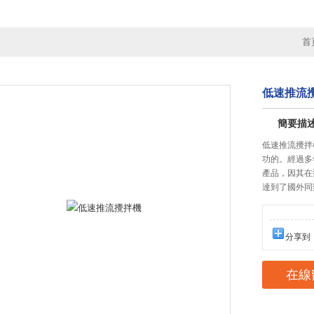
首
低速推流
簡要描
低速推流攪拌
功的。經過多年
產品，因
達到了國外同
分享到
在線