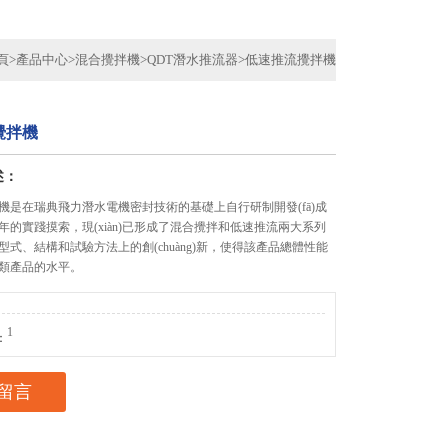
頁
>
產品中心
>
混合攪拌機
>
QDT潛水推流器
>
低速推流攪拌機
攪拌機
述：
機是在瑞典飛力潛水電機密封技術的基礎上自行研制開發(fā)成
的實踐摸索，現(xiàn)已形成了混合攪拌和低速推流兩大系列
其在型式、結構和試驗方法上的創(chuàng)新，使得該產品總體性能
類產品的水平。
1
：
留言