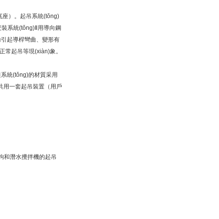
）。起吊系統(tǒng)
安裝系統(tǒng)Ⅱ用導向鋼
于運輸引起導桿彎曲、變形有
(xiàn)象。
系統(tǒng)的材質采用
機可共用一套起吊裝置（用戶
起吊鉤和潛水攪拌機的起吊