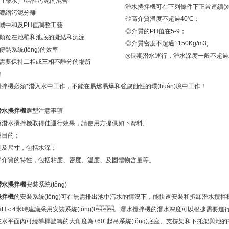
水（廢水）/活性污泥的混合
潛水攪拌機可在下列條件下正常連續(x
制濃縮污泥分離
◎高介質溫度不超過40℃；
、堿中和及PH值調整工藝
◎介質的PH值在5-9；
止顆粒在池壁和池底的凝結和沉淀
◎介質密度不超過1150Kg/m3;
傳熱系統(tǒng)的效率
◎長期潛水運行，潛水深度一般不超過
它需要保持二相或三相不離分的場所
！
拌機必須*潛入水中工作，不能在易燃易爆和強腐蝕性的環(huán)境中工作！
潛水攪拌機
選型注意事項
潛水攪拌機取得佳運行效果，請使用方提供如下資料;
目的；
尺寸，包括水深；
質的特性，包括粘度、密度、溫度、及固體物含量等。
潛水攪拌機
安裝系統(tǒng)
攪拌機
的安裝系統(tǒng)可在無需排出池中污水的情況下，能快速安裝和拆卸潛水攪拌
H＜4米時建議采用安裝系統(tǒng)Ⅰ。潛水攪拌機的潛水深度可以根據需要進行垂直
水平面內可繞導桿旋轉的大角度為±60°起吊系統(tǒng)底座、支撐架和下托架與池的有關