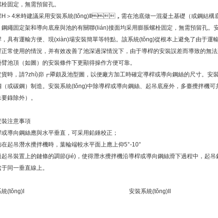
螺栓固定，無需預留孔。
H＞4米時建議采用安裝系統(tǒng)Ⅱ，需在池底做一混凝土基礎（或鋼結構底座
、鋼繩固定架和導向底座與池的有關聯(lián)接面均采用膨脹螺栓固定，無需預留孔。
，具有運輸方便、現(xiàn)場安裝簡單等特點。該系統(tǒng)從根本上避免了由
正常使用的情況，并有效改善了池深過深情況下，由于導桿的安裝誤差而導致的無法正常起吊等現
懸臂池頂（如圖）的安裝條件下更顯得操作方便可靠。
貨時，請?zhí)峁┏厣頗及池型圖，以便廠方加工時確定導桿或導向鋼絲的尺寸。安裝
（或碳鋼）制造。安裝系統(tǒng)中除導桿或導向鋼絲、起吊底座外，多臺攪拌
殊要錄除外）。
安裝注意事項
或導向鋼絲應與水平垂直，可采用鉛錘校正；
在起吊潛水攪拌機時，葉輪端較水平面上應上仰5°-10°
起吊裝置上的鏈條的調節(jié)，使得潛水攪拌機沿導桿或導向鋼絲滑下過程中，
處于同一垂直線上。
(tǒng)I
安裝系統(tǒng)II