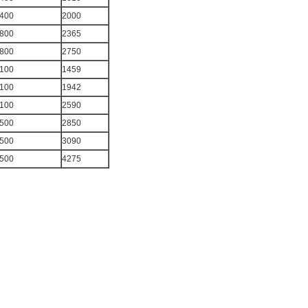
400
2000
800
2365
800
2750
100
1459
100
1942
100
2590
500
2850
500
3090
500
4275