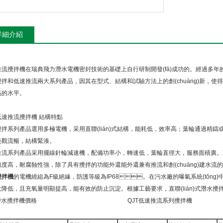
詳細介紹
流攪拌機在瑞典飛力潛水電機密封技術的基礎上自行研制開發(fā)成功的。經過多年的
拌和低速推流兩大系列產品，因其在型式、結構和試驗方法上的創(chuàng)新
水平。
、低速推流攪拌機 結構特點
拌系列產品選用多極電機，采用直聯(lián)式結構，能耗低，效率高；葉輪通過精鑄或
美觀流暢，結構緊湊。
流系列產品采用擺線針輪減速機，配備功率小，轉速低，葉輪直徑大，服務
，強度高，耐腐蝕性強，除了具有攪拌的功能外還能外還兼有推流和創(chuàng)建水流的作用
攪拌機
的電機繞組為F級絕緣，防護等級為IP68。在污水廠的曝氣系統(tǒng)中
降低，且充氧量明顯提高，能有效的防止沉淀。根據工藝要求，直聯(lián)式潛水攪拌可
潛水攪拌機價格
QJT低速推流系列攪拌機