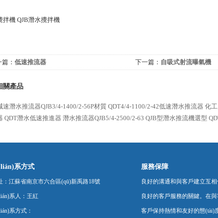
攪拌機 QJB潛水攪拌機
一篇：
低速推流器
下一篇：
自吸式射流曝氣機
相關產品
速潛水推流器QJB3/4-1400/2-56P材質
QDT4/4-1100/2-42低速潛水推流器
化工
器
QDT潛水低速推進器
潛水推流器QJB5/4-2500/2-63
QJB型潛水推流機選型
QD
lián)系方式
服務保障
址：江蘇省南京市六合區(qū)新禹路18號
良好的溝通和與客戶建立互相
lián)系人：王紅
良好的客戶服務的關鍵。在與客戶的
lián)系方式：
客戶保持熱情和友好的態(tài)度