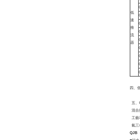
低
速
推
流
器
四、
五、
混合
工藝和
氣三
QJB