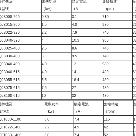
攪拌機及
電機功率
額定電流
葉輪轉速
機型號
（kw）
（A）
（rpm）
（
QJB008-260
0.85
3.1
710
2
QJB015-260
1.5
4.0
980
2
QJB022-320
2.2
7.9
740
3
QJB040-320
4
10.3
980
3
QJB025-400
2.5
8.6
740
4
QJB030-400
3
9.5
740
4
QJB040-400
4.0
12
980
4
QJB040-615
4.0
14
480
6
QJB055-615
5.5
18.4
480
6
QJB075-615
7.5
27
480
6
QJB100-615
10
32
480
6
攪拌機及
電機功率
額定電流
葉輪轉速
機型號
（kw）
（A）
（rpm）
QJT030-1100
3.0
7.4
115
1
QJT022-1400
2.2
4.9
42
1
QJT030-1400
3.0
7.4
52
1