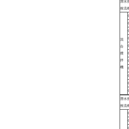
潛水
推流
混
合
攪
拌
機
潛水
推流