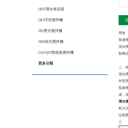
QDT潛水推流器
QFJ浮筒攪拌機
JBJ漿式攪拌機
用途
低速推
JBK框式攪拌機
混合攪
GSJ/QSJ雙曲面攪拌機
類產品的
更多分類
二
混合攪
外型
低速推
成
潛水
耗大大
QJB
三、