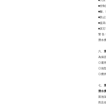
■污
■控
■酸
■防
■提高
■其
警 告
潛水攪
六、
為保證
◎運用
◎池型及
◎攪拌介
七、
潛水
當池深
而且在