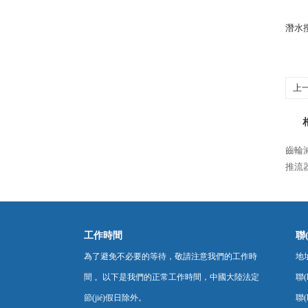
潛水
上
齒輪減
推流
工作時間
聯(
為了避免不必要的等待，敬請注意我們的工作時
地
間 。以下是我們的正常工作時間，中國大陸法定
聯(
節(jié)假日除外。
聯(