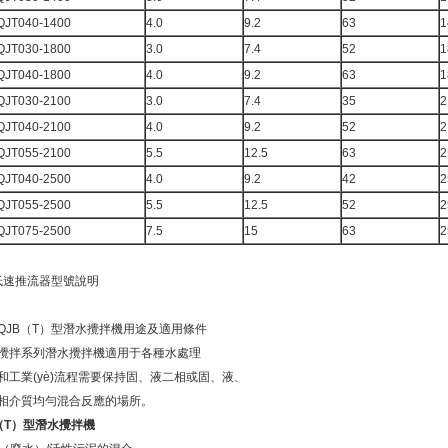
QJT040-1400
4.0
9.2
63
1
QJT030-1800
3.0
7.4
52
1
QJT040-1800
4.0
9.2
63
1
QJT030-2100
3.0
7.4
35
2
QJT040-2100
4.0
9.2
52
2
QJT055-2100
5.5
12.5
63
2
QJT040-2500
4.0
9.2
42
2
QJT055-2500
5.5
12.5
52
2
QJT075-2500
7.5
15
63
2
低速推流器型號說明
QJB（T）型潛水攪拌機用途及適用條件
攪拌系列潛水攪拌機適用于各種水處理
工業(yè)流程需要保持固、液二相或固、液、
相介質均勻混合反應的場所。
（T）型
潛水攪拌機